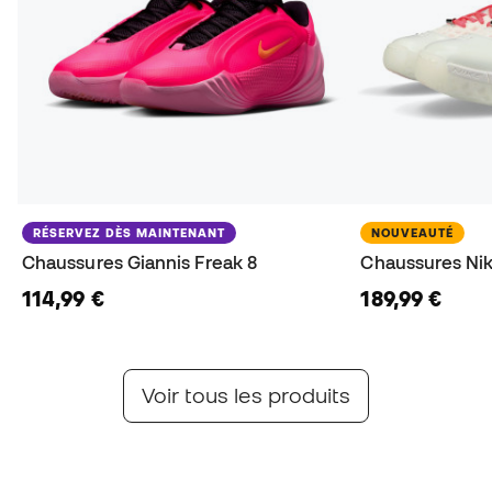
RÉSERVEZ DÈS MAINTENANT
NOUVEAUTÉ
Chaussures Giannis Freak 8
Chaussures Ni
114,99 €
189,99 €
Collection D.O.N. Issue
L'évolution de Spida pour dominer chaque action
Découvrez la Silver Spida
Voir la collection
Voir tous les produits
Voir la collection complète
Dernier Drop