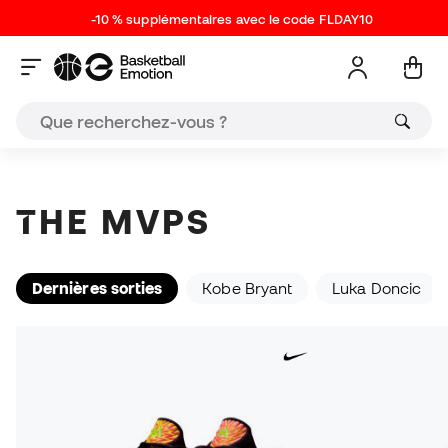
-10 % supplémentaires avec le code FLDAY10
Chaussures Performance
Sneakers
THE MVPS
Dernières sorties
Kobe Bryant
Luka Doncic