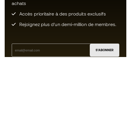
achats
Accès prioritaire à des produits exclusifs
Rejoignez plus d’un demi-million de membres.
S'ABONNER
J’accepte de recevoir des communications
personnalisées me concernant conformément à la
politique de confidentialité
de Sports Emotion.
L'App
pour les passionnés de basket
qui voient le jeu autrement.