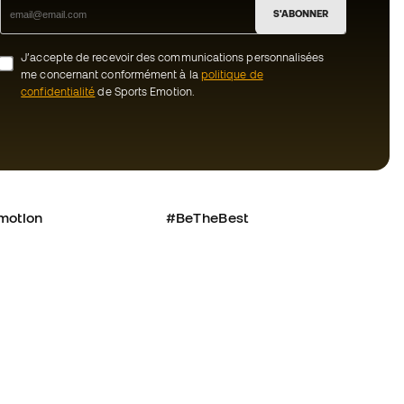
S'ABONNER
J’accepte de recevoir des communications personnalisées
me concernant conformément à la
politique de
confidentialité
de Sports Emotion.
motion
#BeTheBest
uté Member
Chez Sports Emotion, nous encourageons
une culture de vie sportive axée sur le
nous ?
bien-être total de l’athlète, grâce à un
écosystème construit autour de la
tre équipe
spécialisation de chacune des marques
qui composent le groupe.
énérales de vente
Voir tous les magasins
cookies