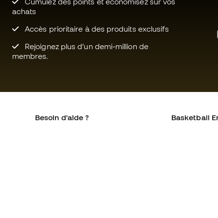
Cumulez des points et économisez sur vos
achats
Accès prioritaire à des produits exclusifs
Rejoignez plus d’un demi-million de
membres.
Besoin d'aide ?
Basketball E
Service client
La communa
Échanges et retours
Qui sommes-
Équivalence des tailles de
Rejoignez no
chaussures
Conditions g
Compliance
Politique de 