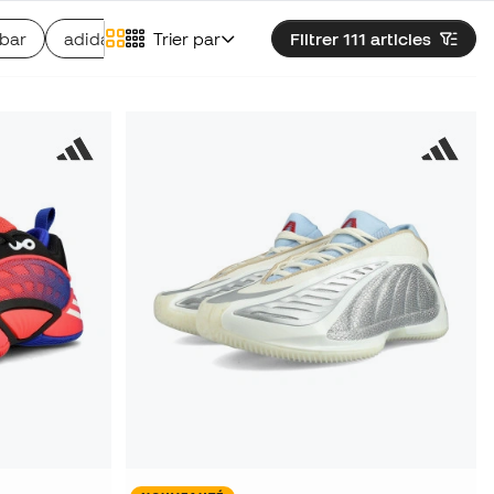
bar
adidas Ownthegame 3.0
Trier par
Filtrer 111
Chaussures adidas Sup
articles