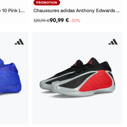
PROMOTION
Chaussures Harden Volume 10 Pink Lemonade
Chaussures adidas Anthony Edwards 2 All-Star
90,99 €
129,99 €
−30%