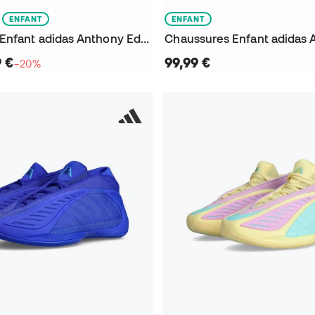
ENFANT
ENFANT
Chaussures Enfant adidas Anthony Edwards 2 All-Star
9 €
99,99 €
−20%