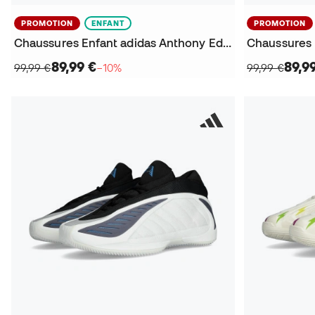
PROMOTION
ENFANT
PROMOTION
Chaussures Enfant adidas Anthony Edwards 2 Georgia Bulldawgs
89,99 €
89,9
99,99 €
−10%
99,99 €