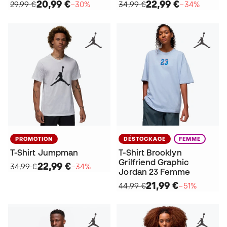
20,99 €
22,99 €
29,99 €
−30%
34,99 €
−34%
PROMOTION
DÉSTOCKAGE
FEMME
T-Shirt Jumpman
T-Shirt Brooklyn
Grilfriend Graphic
22,99 €
34,99 €
−34%
Jordan 23 Femme
21,99 €
44,99 €
−51%