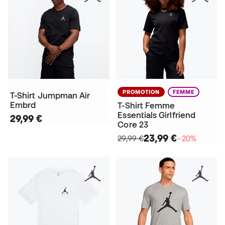
PROMOTION
FEMME
T-Shirt Jumpman Air
Embrd
T-Shirt Femme
Essentials Girlfriend
29,99 €
Core 23
23,99 €
29,99 €
−20%