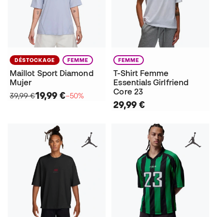
DÉSTOCKAGE
FEMME
FEMME
Maillot Sport Diamond
T-Shirt Femme
Mujer
Essentials Girlfriend
Core 23
19,99 €
39,99 €
−50%
29,99 €