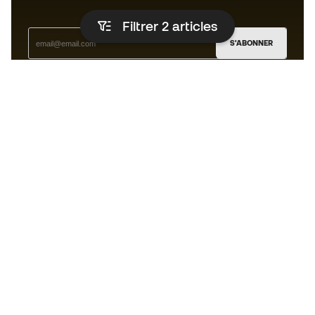
Filtrer 2
articles
S'ABONNER
J’accepte de recevoir des communications
personnalisées me concernant conformément à la
politique de confidentialité
de Sports Emotion.
L'App
pour les passionnés de basket
qui voient le jeu autrement.