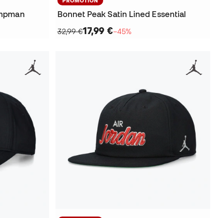
PROMOTION
umpman
Bonnet Peak Satin Lined Essential
17,99 €
32,99 €
−45%