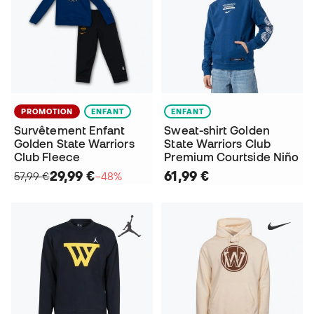
PROMOTION
ENFANT
ENFANT
Survêtement Enfant
Sweat-shirt Golden
Golden State Warriors
State Warriors Club
Club Fleece
Premium Courtside Niño
29,99 €
61,99 €
57,99 €
−48%