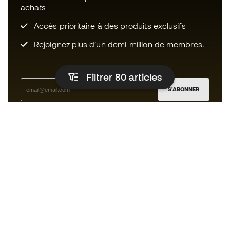
achats
Accès prioritaire à des produits exclusifs
Rejoignez plus d’un demi-million de membres.
Filtrer 80
articles
S'ABONNER
J’accepte de recevoir des communications
personnalisées me concernant conformément à la
politique de confidentialité
de Sports Emotion.
L'App
pour les passionnés de basket
qui voient le jeu autrement.