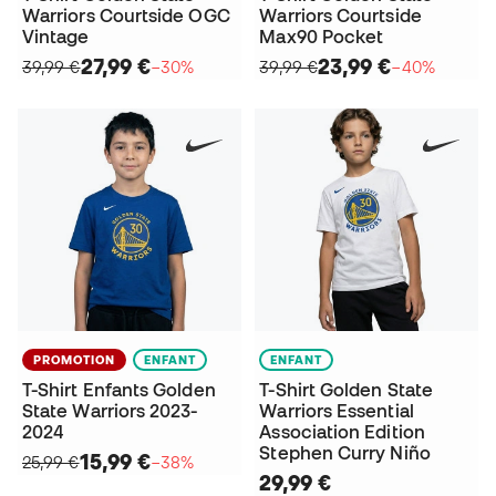
Warriors Courtside OGC
Warriors Courtside
Vintage
Max90 Pocket
27,99 €
23,99 €
39,99 €
−30%
39,99 €
−40%
PROMOTION
ENFANT
ENFANT
T-Shirt Enfants Golden
T-Shirt Golden State
State Warriors 2023-
Warriors Essential
2024
Association Edition
Stephen Curry Niño
15,99 €
25,99 €
−38%
29,99 €