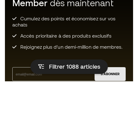
Member
dès maintenant
Cumulez des points et économisez sur vos
achats
Accès prioritaire à des produits exclusifs
Rejoignez plus d’un demi-million de membres.
Filtrer 1088
articles
S'ABONNER
J’accepte de recevoir des communications
personnalisées me concernant conformément à la
politique de confidentialité
de Sports Emotion.
L'App
pour les passionnés de basket
qui voient le jeu autrement.