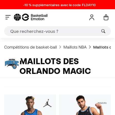
-10 % supplémentaires avec le code FLDAY10
Compétitions de basket-ball
Maillots NBA
Maillots d
MAILLOTS DES
ORLANDO MAGIC