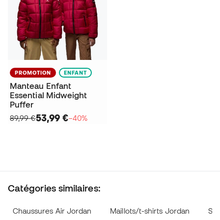
PROMOTION
ENFANT
Manteau Enfant
Essential Midweight
Puffer
53,99 €
89,99 €
−40%
Catégories similaires:
Chaussures Air Jordan
Maillots/t-shirts Jordan
Swe