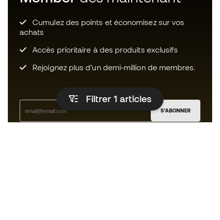
Cumulez des points et économisez sur vos
achats
Accès prioritaire à des produits exclusifs
Rejoignez plus d’un demi-million de membres.
Filtrer 1
articles
S'ABONNER
J’accepte de recevoir des communications
personnalisées me concernant conformément à la
politique de confidentialité
de Sports Emotion.
L'App
pour les passionnés de basket
qui voient le jeu autrement.