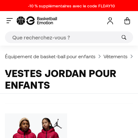
-10 % supplémentaires avec le code FLDAY10
Équipement de basket-ball pour enfants
Vêtements
V
VESTES JORDAN POUR
ENFANTS