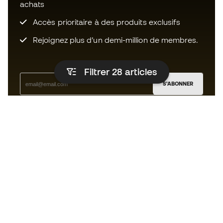
achats
Accès prioritaire à des produits exclusifs
Rejoignez plus d’un demi-million de membres.
Filtrer 28
articles
S'ABONNER
J’accepte de recevoir des communications
personnalisées me concernant conformément à la
politique de confidentialité
de Sports Emotion.
L'App
pour les passionnés de basket
qui voient le jeu autrement.