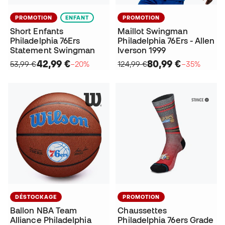
PROMOTION
ENFANT
PROMOTION
Short Enfants
Maillot Swingman
Philadelphia 76Ers
Philadelphia 76Ers - Allen
Statement Swingman
Iverson 1999
42,99 €
80,99 €
53,99 €
−20%
124,99 €
−35%
DÉSTOCKAGE
PROMOTION
Ballon NBA Team
Chaussettes
Alliance Philadelphia
Philadelphia 76ers Grade