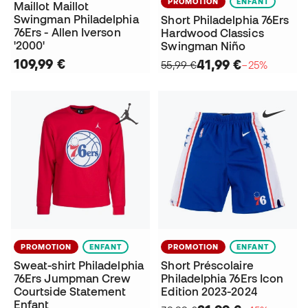
PROMOTION
ENFANT
Maillot Maillot
Swingman Philadelphia
Short Philadelphia 76Ers
76Ers - Allen Iverson
Hardwood Classics
'2000'
Swingman Niño
109,99 €
41,99 €
55,99 €
−25%
PROMOTION
ENFANT
PROMOTION
ENFANT
Sweat-shirt Philadelphia
Short Préscolaire
76Ers Jumpman Crew
Philadelphia 76Ers Icon
Courtside Statement
Edition 2023-2024
Enfant