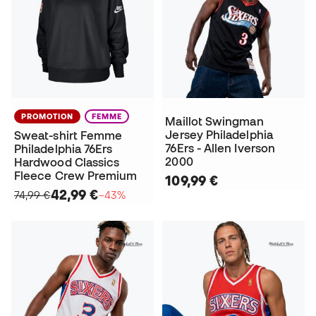
PROMOTION
FEMME
Maillot Swingman
Jersey Philadelphia
Sweat-shirt Femme
76Ers - Allen Iverson
Philadelphia 76Ers
2000
Hardwood Classics
Fleece Crew Premium
109,99 €
42,99 €
74,99 €
−43%