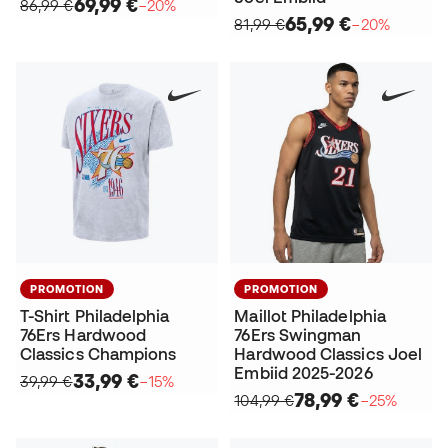
69,99 €
86,99 €
−20%
65,99 €
81,99 €
−20%
PROMOTION
PROMOTION
T-Shirt Philadelphia
Maillot Philadelphia
76Ers Hardwood
76Ers Swingman
Classics Champions
Hardwood Classics Joel
Embiid 2025-2026
33,99 €
39,99 €
−15%
78,99 €
104,99 €
−25%