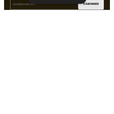
S'ABONNER
J’accepte de recevoir des communications
personnalisées me concernant conformément à la
politique de confidentialité
de Sports Emotion.
L'App
pour les passionnés de basket
qui voient le jeu autrement.