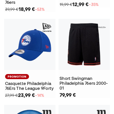
76ers
12,99 €
19,99 €
−35%
18,99 €
39,99 €
−53%
PROMOTION
Short Swingman
Philadelphia 76ers 2000-
Casquette Philadelphia
01
76Ers The League 9Forty
79,99 €
23,99 €
27,99 €
−14%