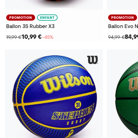
PROMOTION
ENFANT
PROMOTION
Ballon 3S Rubber X3
10,99 €
84,9
19,99 €
−45%
94,99 €