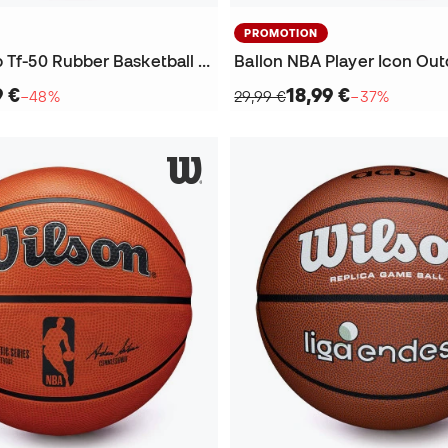
PROMOTION
Ballon Layup Tf-50 Rubber Basketball Sz7
9 €
18,99 €
−48%
29,99 €
−37%