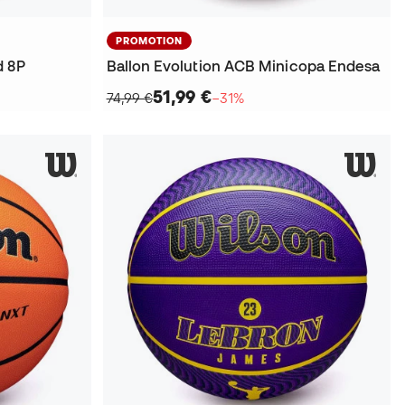
PROMOTION
d 8P
Ballon Evolution ACB Minicopa Endesa
51,99 €
74,99 €
−31%