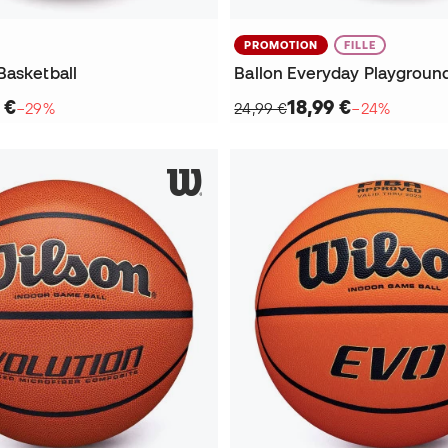
PROMOTION
FILLE
Basketball
Ballon Everyday Playgroun
 €
18,99 €
−29%
24,99 €
−24%