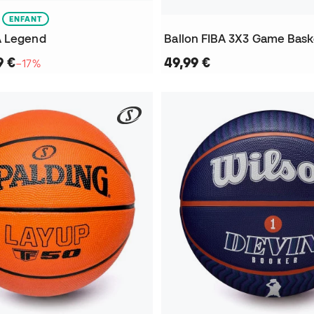
ENFANT
A Legend
Ballon FIBA 3X3 Game Bask
9 €
49,99 €
−17%