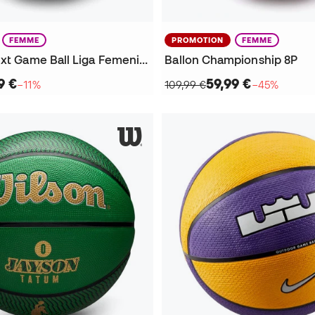
FEMME
PROMOTION
FEMME
Ballon Evo Nxt Game Ball Liga Femenina Endesa
Ballon Championship 8P
9 €
59,99 €
−11%
109,99 €
−45%