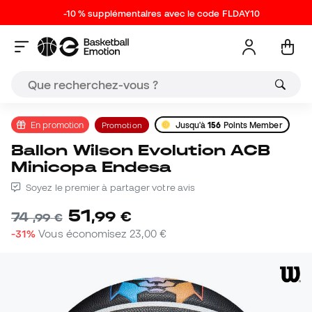
-10 % supplémentaires avec le code FLDAY10
En promotion
Promotion
Jusqu'à
156
Points Member
Ballon Wilson Evolution ACB
Minicopa Endesa
Soyez le premier à partager votre avis
51
,
99
€
74
,
99
€
-31%
Vous économisez
23,00 €