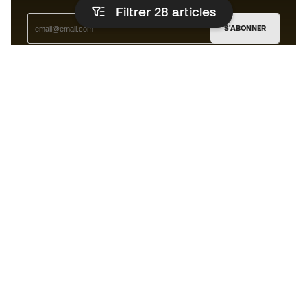
Filtrer 28
articles
S'ABONNER
J’accepte de recevoir des communications
personnalisées me concernant conformément à la
politique de confidentialité
de Sports Emotion.
L'App
pour les passionnés de basket
qui voient le jeu autrement.