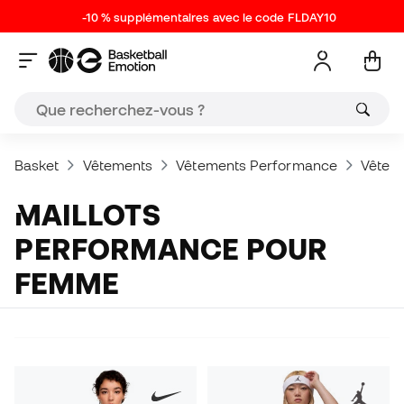
-10 % supplémentaires avec le code FLDAY10
Basket
Vêtements
Vêtements Performance
Vêtem
MAILLOTS
PERFORMANCE POUR
FEMME