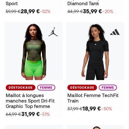
Sport
Diamond Tank
28,99 €
35,99 €
59,99 €
−52%
44,99 €
−20%
DÉSTOCKAGE
FEMME
DÉSTOCKAGE
FEMME
Maillot à longues
Maillot Femme TechFit
manches Sport Dri-Fit
Train
Graphic Top femme
18,99 €
37,99 €
−50%
31,99 €
64,99 €
−51%