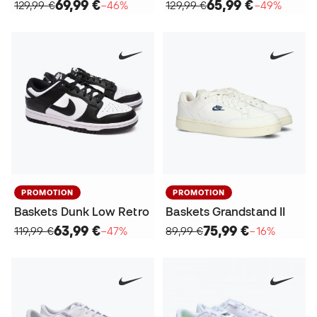
69,99 €
65,99 €
129,99 €
−46%
129,99 €
−49%
PROMOTION
PROMOTION
Baskets Dunk Low Retro
Baskets Grandstand II
63,99 €
75,99 €
119,99 €
−47%
89,99 €
−16%