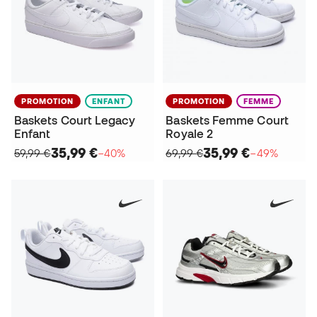
PROMOTION
ENFANT
PROMOTION
FEMME
Baskets Court Legacy
Baskets Femme Court
Enfant
Royale 2
35,99 €
35,99 €
59,99 €
−40%
69,99 €
−49%