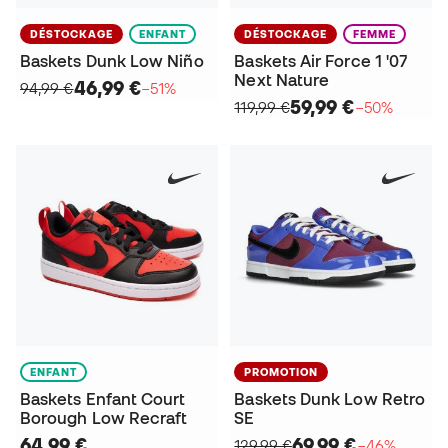
DÉSTOCKAGE
ENFANT
DÉSTOCKAGE
FEMME
Baskets Dunk Low Niño
Baskets Air Force 1 '07
Next Nature
46,99 €
94,99 €
−51%
59,99 €
119,99 €
−50%
ENFANT
PROMOTION
Baskets Enfant Court
Baskets Dunk Low Retro
Borough Low Recraft
SE
64,99 €
69,99 €
129,99 €
−46%