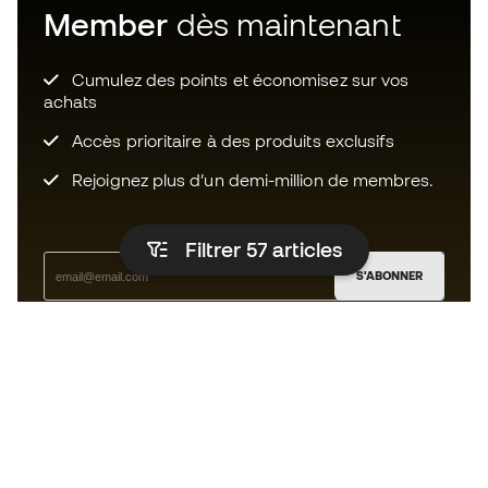
Member
dès maintenant
Cumulez des points et économisez sur vos
achats
Accès prioritaire à des produits exclusifs
Rejoignez plus d’un demi-million de membres.
Filtrer 57
articles
S'ABONNER
J’accepte de recevoir des communications
personnalisées me concernant conformément à la
politique de confidentialité
de Sports Emotion.
L'App
pour les passionnés de basket