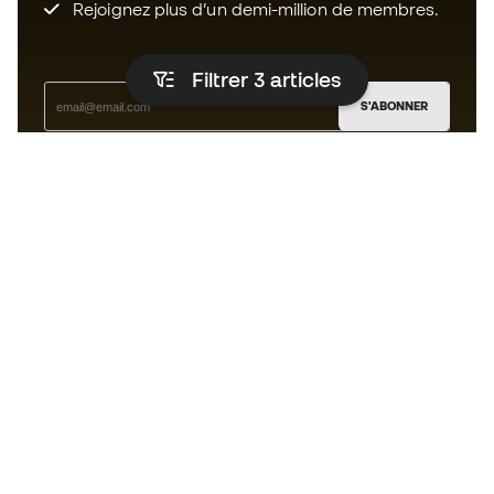
Rejoignez plus d’un demi-million de membres.
Filtrer 3
articles
S'ABONNER
J’accepte de recevoir des communications
personnalisées me concernant conformément à la
politique de confidentialité
de Sports Emotion.
L'App
pour les passionnés de basket
qui voient le jeu autrement.