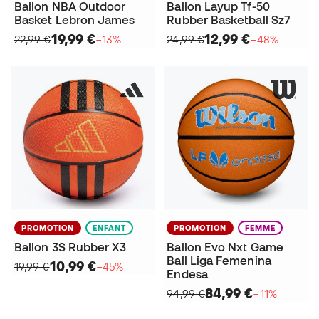
Ballon NBA Outdoor
Ballon Layup Tf-50
Basket Lebron James
Rubber Basketball Sz7
19,99 €
12,99 €
22,99 €
−13%
24,99 €
−48%
PROMOTION
ENFANT
PROMOTION
FEMME
Ballon 3S Rubber X3
Ballon Evo Nxt Game
Ball Liga Femenina
10,99 €
19,99 €
−45%
Endesa
84,99 €
94,99 €
−11%