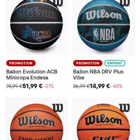
PROMOTION
PROMOTION
ENFANT
Ballon Evolution ACB
Ballon NBA DRV Plus
Minicopa Endesa
Vibe
51,99 €
14,99 €
74,99 €
−31%
26,99 €
−44%