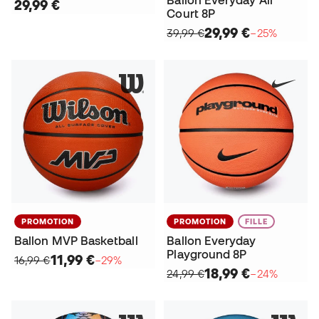
Ballon Everyday All
29,99 €
Court 8P
29,99 €
39,99 €
−25%
PROMOTION
PROMOTION
FILLE
Ballon MVP Basketball
Ballon Everyday
Playground 8P
11,99 €
16,99 €
−29%
18,99 €
24,99 €
−24%