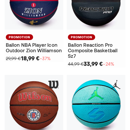
PROMOTION
PROMOTION
Ballon NBA Player Icon
Ballon Reaction Pro
Outdoor Zion Williamson
Composite Basketball
Sz7
18,99 €
29,99 €
−37%
33,99 €
44,99 €
−24%