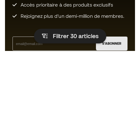
Accès prioritaire à des produits exclusifs
Rejoignez plus d’un demi-million de membres.
Filtrer 30
articles
S'ABONNER
J’accepte de recevoir des communications
personnalisées me concernant conformément à la
politique de confidentialité
de Sports Emotion.
L'App
pour les passionnés de basket
qui voient le jeu autrement.