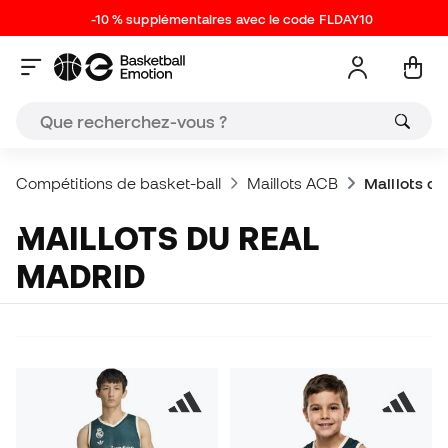
-10 % supplémentaires avec le code FLDAY10
Compétitions de basket-ball
Maillots ACB
Maillots d
MAILLOTS DU REAL
MADRID