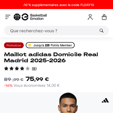
-10 % supplémentaires avec le code FLDAY10
Promotion
Jusqu'à
228
Points Member
Maillot adidas Domicile Real
Madrid 2025-2026
(
8
)
75
,
99
€
89
,
99
€
-16%
Vous économisez
14,00 €