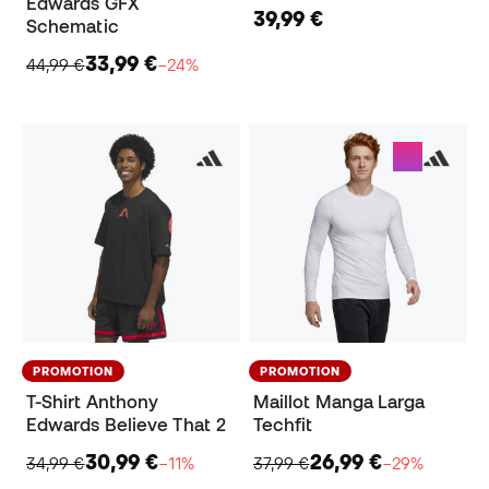
Edwards GFX
39,99 €
Schematic
33,99 €
44,99 €
−24%
PROMOTION
PROMOTION
T-Shirt Anthony
Maillot Manga Larga
Edwards Believe That 2
Techfit
30,99 €
26,99 €
34,99 €
−11%
37,99 €
−29%