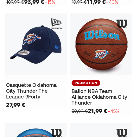
93,99 €
11,99 €
109,99 €
−15%
19,99 €
−40%
PROMOTION
Casquette Oklahoma
City Thunder The
Ballon NBA Team
League 9Forty
Alliance Oklahoma City
Thunder
27,99 €
21,99 €
39,99 €
−45%