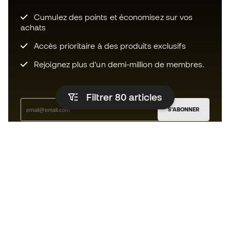
Cumulez des points et économisez sur vos
achats
Accès prioritaire à des produits exclusifs
Rejoignez plus d’un demi-million de membres.
Filtrer 80
articles
S'ABONNER
J’accepte de recevoir des communications
personnalisées me concernant conformément à la
politique de confidentialité
de Sports Emotion.
L'App
pour les passionnés de basket
qui voient le jeu autrement.