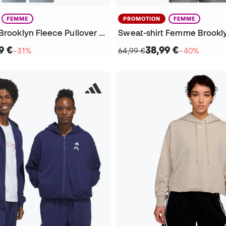
FEMME
PROMOTION
FEMME
Sweat-shirt Brooklyn Fleece Pullover Mujer
Sweat-shirt Femme Brookl
9 €
38,99 €
−31%
64,99 €
−40%