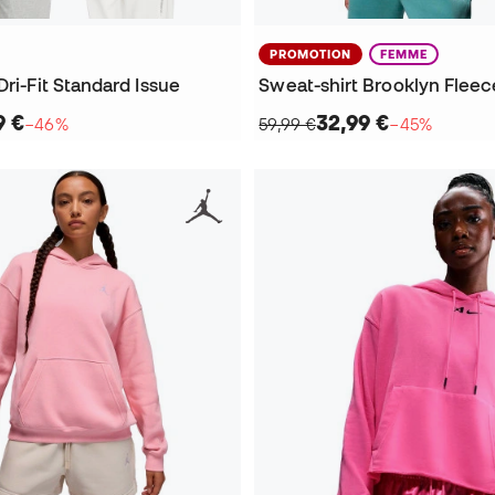
PROMOTION
FEMME
Dri-Fit Standard Issue
9 €
32,99 €
−46%
59,99 €
−45%