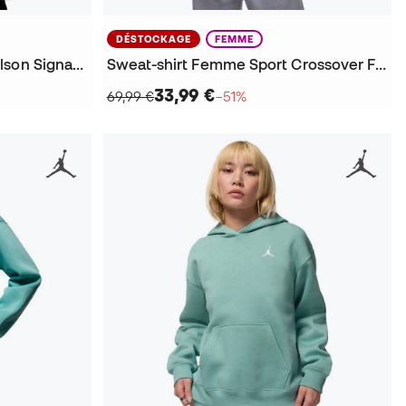
DÉSTOCKAGE
FEMME
Sweat-shirt Femme A'Ja Wilson Signature
Sweat-shirt Femme Sport Crossover Fleece
33,99 €
69,99 €
−51%