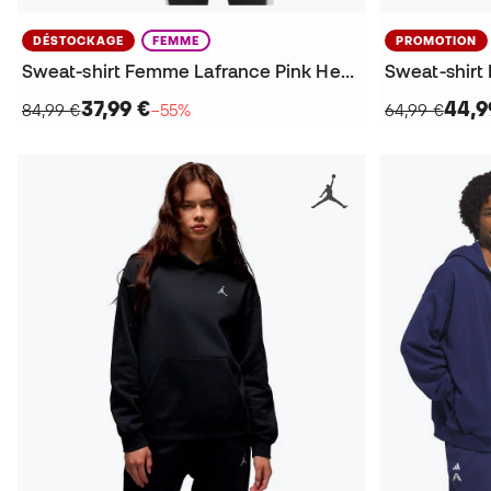
DÉSTOCKAGE
FEMME
PROMOTION
Sweat-shirt Femme Lafrance Pink Heem Crop
37,99 €
44,9
84,99 €
−55%
64,99 €