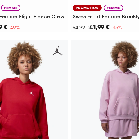
FEMME
PROMOTION
FEMME
 Femme Flight Fleece Crew
9 €
41,99 €
−49%
64,99 €
−35%