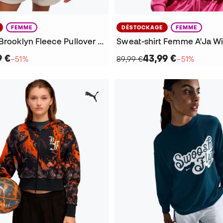
FEMME
DÉSTOCKAGE
FEMME
Sweat-shirt Brooklyn Fleece Pullover Mujer
9 €
43,99 €
−51%
89,99 €
−51%