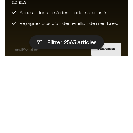
achats
Accès prioritaire à des produits exclusifs
Rejoignez plus d’un demi-million de membres.
Filtrer 2563
articles
S'ABONNER
J’accepte de recevoir des communications
personnalisées me concernant conformément à la
politique de confidentialité
de Sports Emotion.
L'App
pour les passionnés de basket
qui voient le jeu autrement.