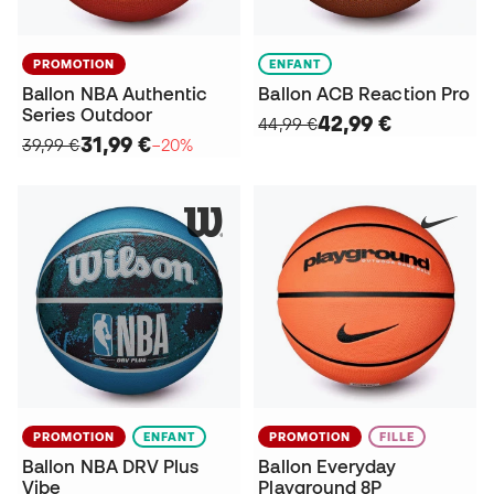
PROMOTION
ENFANT
Ballon NBA Authentic
Ballon ACB Reaction Pro
Series Outdoor
42,99 €
44,99 €
31,99 €
39,99 €
−20%
PROMOTION
ENFANT
PROMOTION
FILLE
Ballon NBA DRV Plus
Ballon Everyday
Vibe
Playground 8P