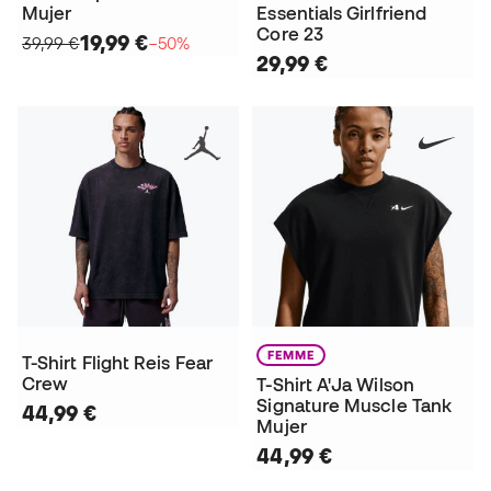
Mujer
Essentials Girlfriend
Core 23
19,99 €
39,99 €
−50%
29,99 €
FEMME
T-Shirt Flight Reis Fear
Crew
T-Shirt A'Ja Wilson
Signature Muscle Tank
44,99 €
Mujer
44,99 €