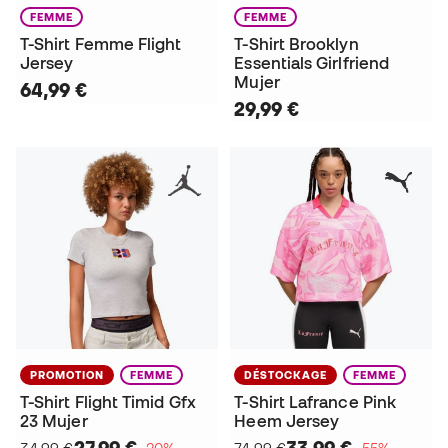
FEMME
FEMME
T-Shirt Femme Flight
T-Shirt Brooklyn
Jersey
Essentials Girlfriend
Mujer
64,99 €
29,99 €
PROMOTION
FEMME
DÉSTOCKAGE
FEMME
T-Shirt Flight Timid Gfx
T-Shirt Lafrance Pink
23 Mujer
Heem Jersey
27,99 €
33,99 €
34,99 €
−20%
74,99 €
−55%