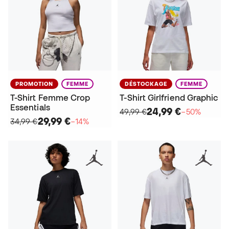
PROMOTION
FEMME
DÉSTOCKAGE
FEMME
T-Shirt Femme Crop
T-Shirt Girlfriend Graphic
Essentials
24,99 €
49,99 €
−50%
29,99 €
34,99 €
−14%