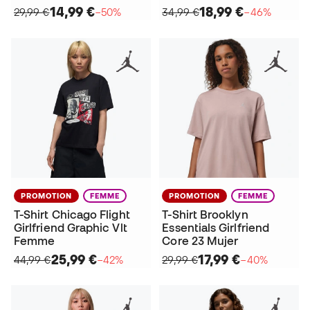
14,99 €
18,99 €
29,99 €
−50%
34,99 €
−46%
PROMOTION
FEMME
PROMOTION
FEMME
T-Shirt Chicago Flight
T-Shirt Brooklyn
Girlfriend Graphic Vlt
Essentials Girlfriend
Femme
Core 23 Mujer
25,99 €
17,99 €
44,99 €
−42%
29,99 €
−40%