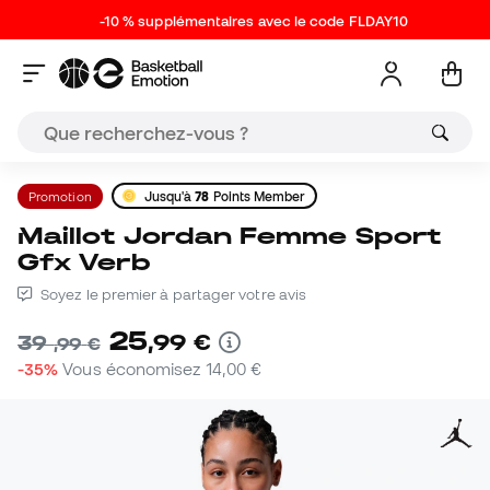
-10 % supplémentaires avec le code FLDAY10
Promotion
Jusqu'à
78
Points Member
Maillot Jordan Femme Sport
Gfx Verb
Soyez le premier à partager votre avis
25
,
99
€
39
,
99
€
-35%
Vous économisez
14,00 €