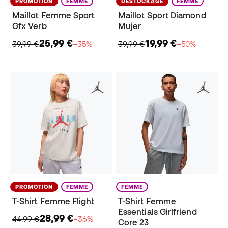
PROMOTION
FEMME
DÉSTOCKAGE
FEMME
Maillot Femme Sport
Maillot Sport Diamond
Gfx Verb
Mujer
25,99 €
19,99 €
39,99 €
−35%
39,99 €
−50%
PROMOTION
FEMME
FEMME
T-Shirt Femme Flight
T-Shirt Femme
Essentials Girlfriend
28,99 €
44,99 €
−36%
Core 23