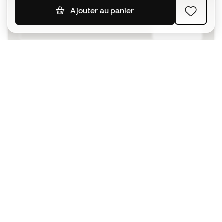
Ajouter au panier
S'ABONNER
J’accepte de recevoir des communications
personnalisées me concernant conformément à la
politique de confidentialité
de Sports Emotion.
L'App
pour les passionnés de basket
qui voient le jeu autrement.