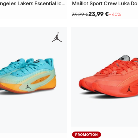
T-Shirt Los Angeles Lakers Essential Icon Edition Luka Doncic
Maillot Sport Crew Luka Do
23,99 €
39,99 €
−40%
PROMOTION