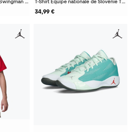
Maillot Los Angeles Lakers Swingman Association Edition Luka Doncic
T-Shirt Équipe nationale de Slovénie Training Luka Doncic 2024
34,99 €