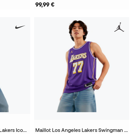
99,99 €
Maillot Enfant Los Angeles Lakers Icon Edition Swingman Luka Doncic
Maillot Los Angeles Lakers Swingman Statement Edition Luka Doncic