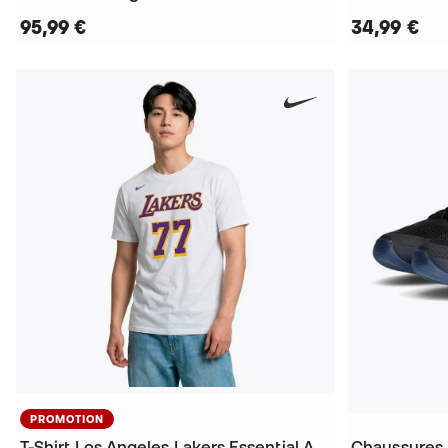
95,99 €
34,99 €
PROMOTION
T-Shirt Los Angeles Lakers Essential Association Edition Luka Doncic
Chaussures 