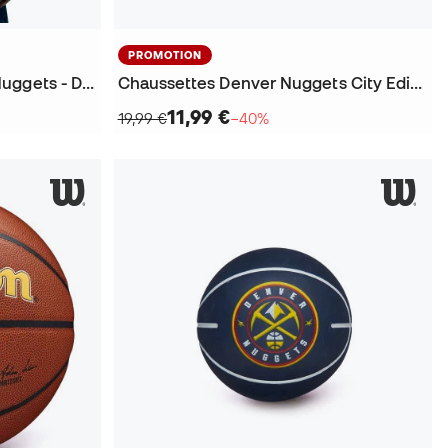
PROMOTION
Maillot Swingman Denver Nuggets - Dikembe Mutombo 1991-92
Chaussettes Denver Nuggets City Edition 2025-2026
11,99 €
19,99 €
−40%