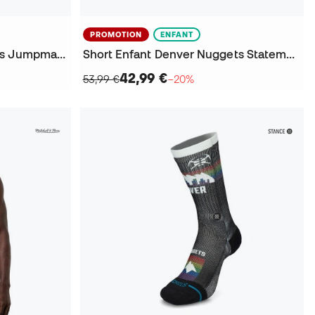
PROMOTION
ENFANT
Sweat-shirt Denver Nuggets Jumpman Crew Courtside Statement Enfant
Short Enfant Denver Nuggets Statement Edition Swingman
42,99 €
53,99 €
−20%