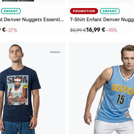
ENFANT
PROMOTION
ENFANT
T-Shirt Enfant Denver Nuggets Essential City Edition Nikola Jokic
9 €
16,99 €
−27%
30,99 €
−45%