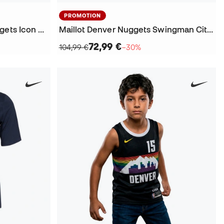
PROMOTION
Maillot Enfants Denver Nuggets Icon Edition Nikola Jokic 2023-2024
Maillot Denver Nuggets Swingman City Edition Nikola Jokic
72,99 €
104,99 €
−30%