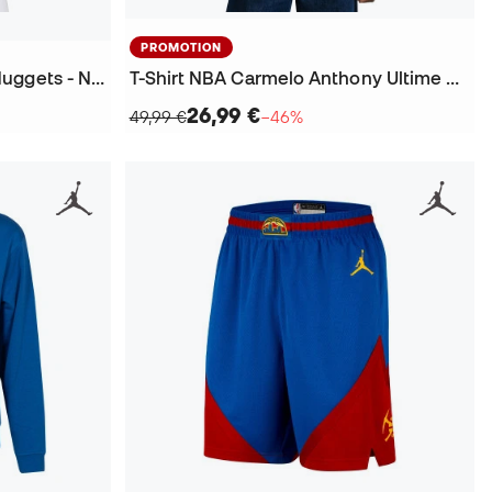
PROMOTION
Maillot Swingman Denver Nuggets - Nikola Jokic 2016
T-Shirt NBA Carmelo Anthony Ultime Or Denver Nuggets
26,99 €
49,99 €
−46%