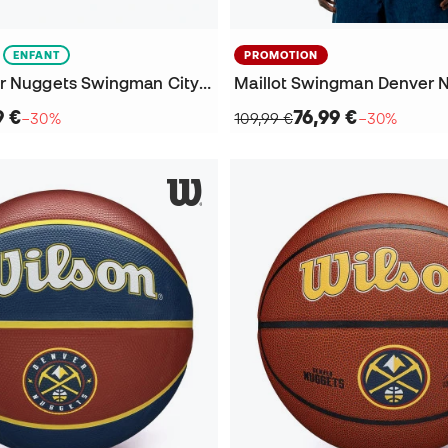
ENFANT
PROMOTION
Short Denver Nuggets Swingman City Edition Enfant
9 €
76,99 €
−30%
109,99 €
−30%