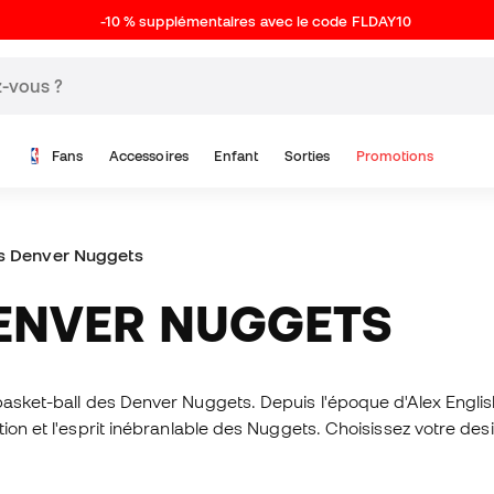
-10 % supplémentaires avec le code FLDAY10
Fans
Accessoires
Enfant
Sorties
Promotions
es Denver Nuggets
DENVER NUGGETS
 basket-ball des Denver Nuggets. Depuis l'époque d'Alex Engli
olution et l'esprit inébranlable des Nuggets. Choisissez votre d