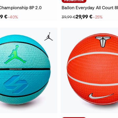
PROMOTION
 Championship 8P 2.0
Ballon Everyday All Court 8
9 €
29,99 €
−40%
39,99 €
−25%