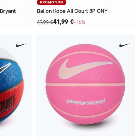
PROMOTION
 Bryant
Ballon Kobe All Court 8P CNY
41,99 €
49,99 €
−16%