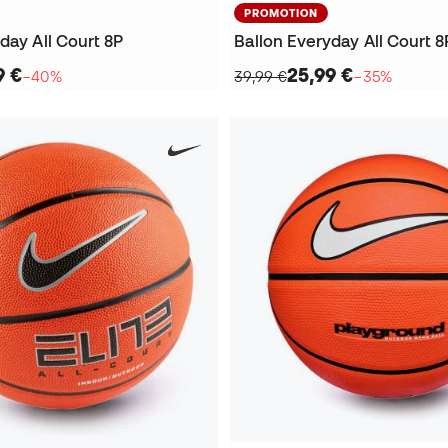
PROMOTION
day All Court 8P
Ballon Everyday All Court 8
9 €
25,99 €
−40%
39,99 €
−35%