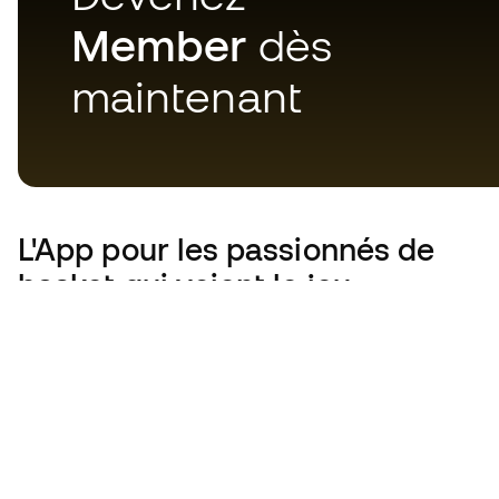
Member
dès
maintenant
L'App
pour les passionnés de
basket qui voient le jeu
autrement.