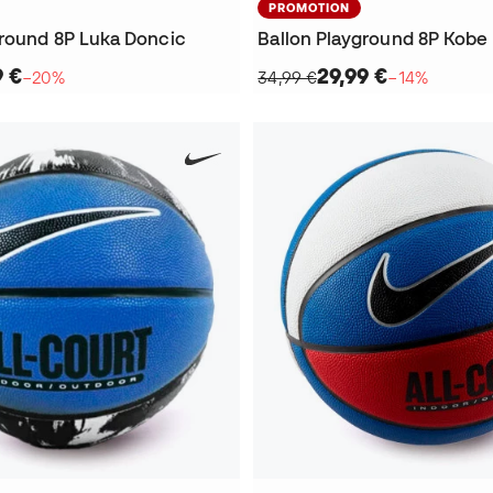
PROMOTION
ground 8P Luka Doncic
Ballon Playground 8P Kobe
9 €
29,99 €
−20%
34,99 €
−14%