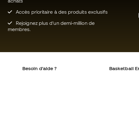
achats
Accès prioritaire à des produits exclusifs
Rejoignez plus d’un demi-million de
membres.
Besoin d'aide ?
Basketball E
Service client
La communa
Échanges et retours
Qui sommes-
Équivalence des tailles de
Rejoignez no
chaussures
Conditions g
Compliance
Politique de 
Sites Web internationaux de
Politique de c