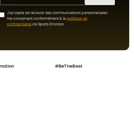
J’accepte de recevoir des communications personnalisées
me concernant conformément à la
politique de
confidentialité
de Sports Emotion.
motion
#BeTheBest
uté Member
Chez Sports Emotion, nous encourageons
une culture de vie sportive axée sur le
nous ?
bien-être total de l’athlète, grâce à un
écosystème construit autour de la
tre équipe
spécialisation de chacune des marques
qui composent le groupe.
énérales de vente
Voir tous les magasins
cookies
onfidentialité