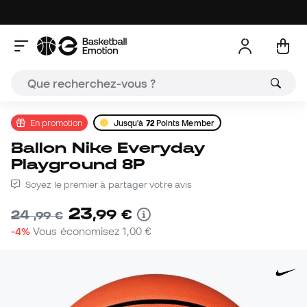
En promotion
Jusqu'à
72
Points Member
Ballon Nike Everyday
Playground 8P
Soyez le premier à partager votre avis
23
,
99
€
24
,
99
€
-4%
Vous économisez
1,00 €