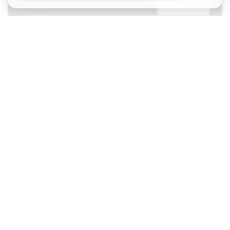
S'ABONNER
J’accepte de recevoir des communications
personnalisées me concernant conformément à la
politique de confidentialité
de Sports Emotion.
L'App
pour les passionnés de basket
qui voient le jeu autrement.
Besoin d'aide ?