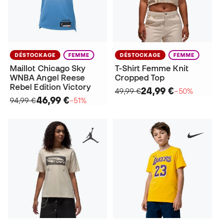
DÉSTOCKAGE
FEMME
DÉSTOCKAGE
FEMME
Maillot Chicago Sky
T-Shirt Femme Knit
WNBA Angel Reese
Cropped Top
Rebel Edition Victory
24,99 €
49,99 €
−50%
46,99 €
94,99 €
−51%