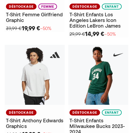
DÉSTOCKAGE
FEMME
DÉSTOCKAGE
ENFANT
T-Shirt Femme Girlfriend
T-Shirt Enfants Los
Graphic
Angeles Lakers Icon
Edition LeBron James
19,99 €
39,99 €
−50%
14,99 €
29,99 €
−50%
DÉSTOCKAGE
DÉSTOCKAGE
ENFANT
T-Shirt Anthony Edwards
T-Shirt Enfants
Graphics
Milwaukee Bucks 2023-
2024