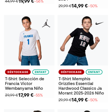
19,99 €
44,99 €
−56%
14,99 €
29,99 €
−50%
DÉSTOCKAGE
ENFANT
DÉSTOCKAGE
ENFANT
T-Shirt Selección de
T-Shirt Memphis
Francia Victor
Grizzlies Essential
Wembanyama Niño
Hardwood Classics Ja
Morant 2025-2026 Niño
17,99 €
39,99 €
−55%
14,99 €
29,99 €
−50%