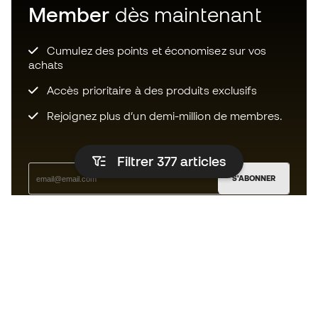
Member
dès maintenant
Cumulez des points et économisez sur vos
achats
Accès prioritaire à des produits exclusifs
Rejoignez plus d’un demi-million de membres.
Filtrer 377
articles
S'ABONNER
J’accepte de recevoir des communications
personnalisées me concernant conformément à la
politique de confidentialité
de Sports Emotion.
L'App
pour les passionnés de basket