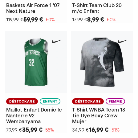
Baskets Air Force 1 '07
T-Shirt Team Club 20
Next Nature
m/c Enfant
59,99 €
8,99 €
119,99 €
−50%
17,99 €
−50%
DÉSTOCKAGE
ENFANT
DÉSTOCKAGE
FEMME
Maillot Enfant Domicile
T-Shirt WNBA Team 13
Nanterre 92
Tie Dye Boxy Crew
Wembanyama
Mujer
35,99 €
16,99 €
79,99 €
−55%
34,99 €
−51%