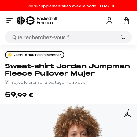
-10 % supplémentaires avec le code FLDAY10
Jusqu'à
180
Points Member
Sweat-shirt Jordan Jumpman
Fleece Pullover Mujer
Soyez le premier à partager votre avis
59
,
99
€