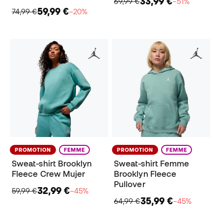
33,99 €
69,99 €
−51%
59,99 €
74,99 €
−20%
PROMOTION
FEMME
PROMOTION
FEMME
Sweat-shirt Brooklyn
Sweat-shirt Femme
Fleece Crew Mujer
Brooklyn Fleece
Pullover
32,99 €
59,99 €
−45%
35,99 €
64,99 €
−45%