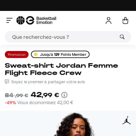
Promotion
Jusqu'à
129
Points Member
Sweat-shirt Jordan Femme
Flight Fleece Crew
Soyez le premier à partager votre avis
42
,
99
€
84
,
99
€
-49%
Vous économisez
42,00 €