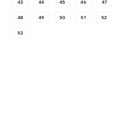
43
44
45
46
47
48
49
50
51
52
53
Chaussures
Nike
Nike Dunk