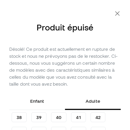
-10 % supplémentaires avec le code FLDAY10
Produit épuisé
Désolé! Ce produit est actuellement en rupture de
Épuisé
Jusqu'à
420
Points Member
stock et nous ne prévoyons pas de le restocker. Ci-
Baskets Nike Dunk Low Gore-
dessous, nous vous suggérons un certain nombre
Tex
de modèles avec des caractéristiques similaires à
celles du modèle que vous avez consulté avec la
Soyez le premier à partager votre avis
taille dont vous avez besoin.
139
,
99
€
Enfant
Adulte
38
39
40
41
42