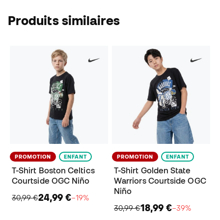
Produits similaires
PROMOTION
ENFANT
PROMOTION
ENFANT
T-Shirt Boston Celtics
T-Shirt Golden State
Courtside OGC Niño
Warriors Courtside OGC
Niño
24,99 €
30,99 €
−19%
18,99 €
30,99 €
−39%