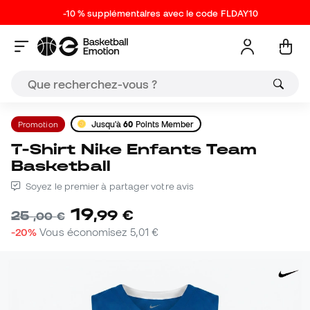
-10 % supplémentaires avec le code FLDAY10
Promotion
Jusqu'à
60
Points Member
T-Shirt Nike Enfants Team
Basketball
Soyez le premier à partager votre avis
19
,
99
€
25
,
00
€
-20%
Vous économisez
5,01 €