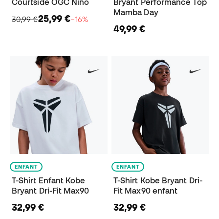
Courtside OGC Niño
Bryant Performance Top
Mamba Day
25,99 €
30,99 €
−16%
49,99 €
ENFANT
ENFANT
T-Shirt Enfant Kobe
T-Shirt Kobe Bryant Dri-
Bryant Dri-Fit Max90
Fit Max90 enfant
32,99 €
32,99 €