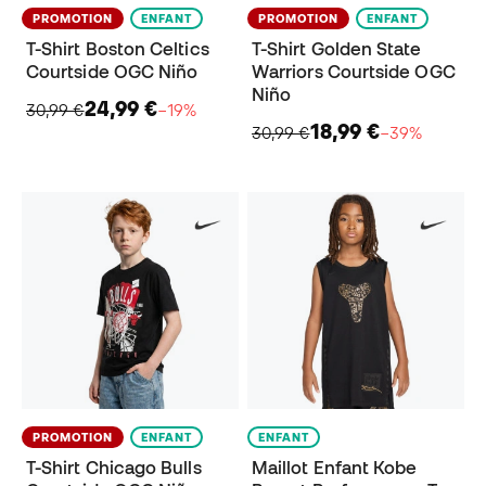
PROMOTION
ENFANT
PROMOTION
ENFANT
T-Shirt Boston Celtics
T-Shirt Golden State
Courtside OGC Niño
Warriors Courtside OGC
Niño
24,99 €
30,99 €
−19%
18,99 €
30,99 €
−39%
PROMOTION
ENFANT
ENFANT
T-Shirt Chicago Bulls
Maillot Enfant Kobe