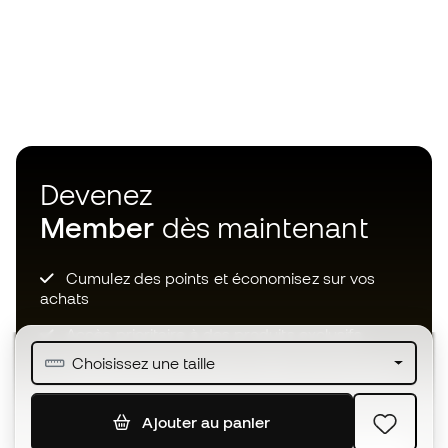
Devenez
Member
dès maintenant
Cumulez des points et économisez sur vos
achats
Accès prioritaire à des produits exclusifs
Choisissez une taille
Rejoignez plus d’un demi-million de membres.
Ajouter au panier