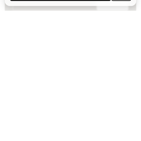
S'ABONNER
J’accepte de recevoir des communications
personnalisées me concernant conformément à la
politique de confidentialité
de Sports Emotion.
L'App
pour les passionnés de basket
qui voient le jeu autrement.
Besoin d'aide ?