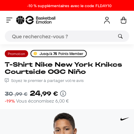
-10 % supplémentaires avec le code FLDAY10
Promotion
Jusqu'à
75
Points Member
T-Shirt Nike New York Knikcs
Courtside OGC Niño
Soyez le premier à partager votre avis
24
,
99
€
30
,
99
€
-19%
Vous économisez
6,00 €