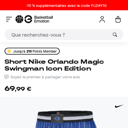
-10 % supplémentaires avec le code FLDAY10
Jusqu'à
210
Points Member
Short Nike Orlando Magic
Swingman Icon Edition
Soyez le premier à partager votre avis
69
,
99
€