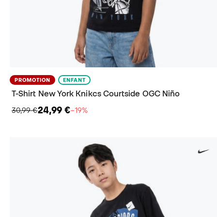
PROMOTION
ENFANT
T-Shirt New York Knikcs Courtside OGC Niño
24,99 €
30,99 €
−19%