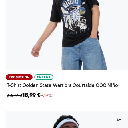
PROMOTION
ENFANT
T-Shirt Golden State Warriors Courtside OGC Niño
18,99 €
30,99 €
−39%