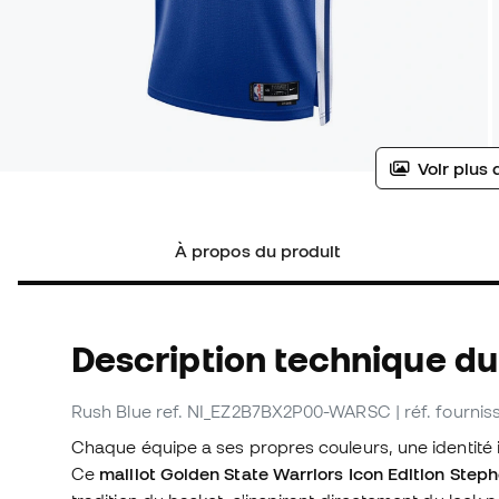
Voir plus 
À propos du produit
Description technique du
Rush Blue
ref. NI_EZ2B7BX2P00-WARSC
| réf. four
Chaque équipe a ses propres couleurs, une identité in
Ce
maillot Golden State Warriors Icon Edition Step