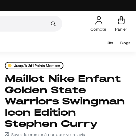
Compte
Panier
Kits
Blogs
Jusqu'à
261
Points Member
Maillot Nike Enfant
Golden State
Warriors Swingman
Icon Edition
Stephen Curry
Soyez le premier à partager votre avis