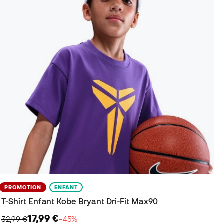
PROMOTION
ENFANT
T-Shirt Enfant Kobe Bryant Dri-Fit Max90
17,99 €
32,99 €
−45%