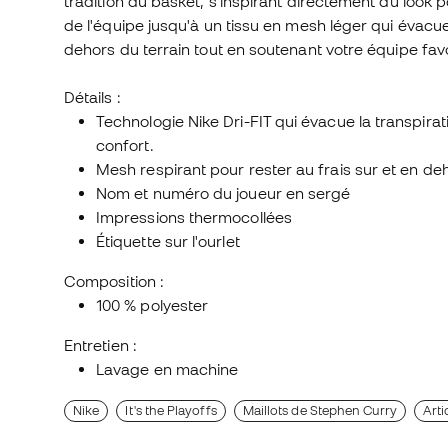
tradition du basket, s'inspirant directement du look po
de l'équipe jusqu'à un tissu en mesh léger qui évacue 
dehors du terrain tout en soutenant votre équipe favo
Détails :
Technologie Nike Dri-FIT qui évacue la transpirati
confort.
Mesh respirant pour rester au frais sur et en deh
Nom et numéro du joueur en sergé
Impressions thermocollées
Étiquette sur l'ourlet
Composition :
100 % polyester
Entretien :
Lavage en machine
Nike
It's the Playoffs
Maillots de Stephen Curry
Arti