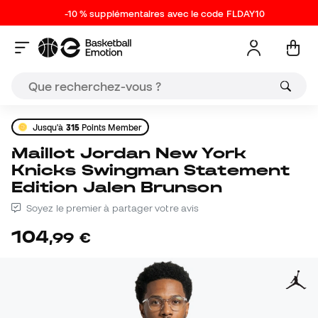
-10 % supplémentaires avec le code FLDAY10
Jusqu'à
315
Points Member
Maillot Jordan New York
Knicks Swingman Statement
Edition Jalen Brunson
Soyez le premier à partager votre avis
104
,
99
€