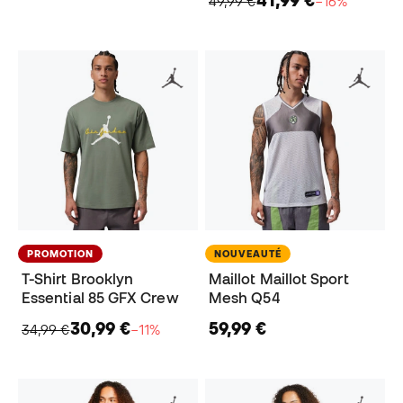
41,99 €
49,99 €
−16%
PROMOTION
NOUVEAUTÉ
T-Shirt Brooklyn
Maillot Maillot Sport
Essential 85 GFX Crew
Mesh Q54
30,99 €
59,99 €
34,99 €
−11%