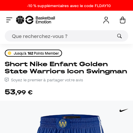
-10 % supplémentaires avec le code FLDAY10
Jusqu'à
162
Points Member
Short Nike Enfant Golden
State Warriors Icon Swingman
Soyez le premier à partager votre avis
53
,
99
€