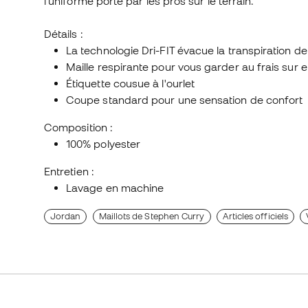
l'uniforme porté par les pros sur le terrain.
Détails :
La technologie Dri-FIT évacue la transpiration de 
Maille respirante pour vous garder au frais sur e
Étiquette cousue à l'ourlet
Coupe standard pour une sensation de confort
Composition :
100% polyester
Entretien :
Lavage en machine
Jordan
Maillots de Stephen Curry
Articles officiels