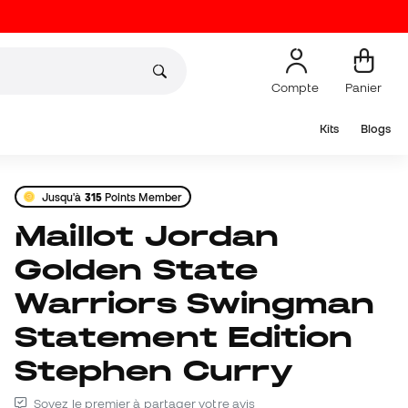
Compte
Panier
Kits
Blogs
Jusqu'à
315
Points Member
Maillot Jordan
Golden State
Warriors Swingman
Statement Edition
Stephen Curry
Soyez le premier à partager votre avis