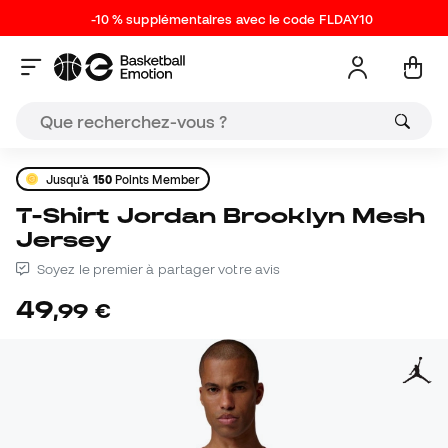
-10 % supplémentaires avec le code FLDAY10
Jusqu'à
150
Points Member
T-Shirt Jordan Brooklyn Mesh
Jersey
Soyez le premier à partager votre avis
49
,
99
€