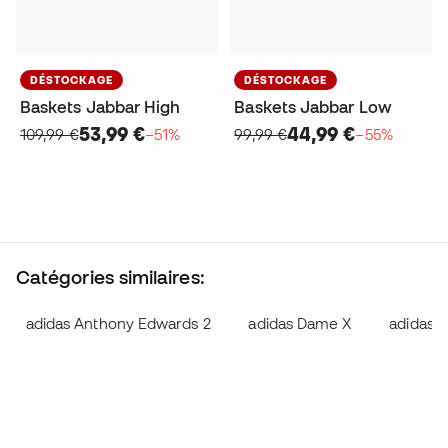
DÉSTOCKAGE
DÉSTOCKAGE
Baskets Jabbar High
Baskets Jabbar Low
53,99 €
44,99 €
109,99 €
−51%
99,99 €
−55%
Catégories similaires:
adidas Anthony Edwards 2
adidas Dame X
adidas D