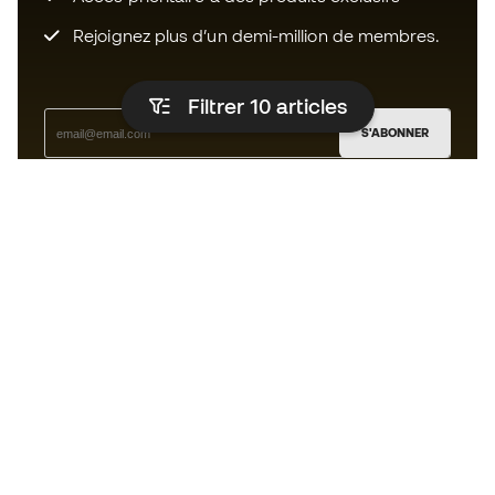
Rejoignez plus d’un demi-million de membres.
Filtrer 10
articles
S'ABONNER
J’accepte de recevoir des communications
personnalisées me concernant conformément à la
politique de confidentialité
de Sports Emotion.
L'App
pour les passionnés de basket
qui voient le jeu autrement.