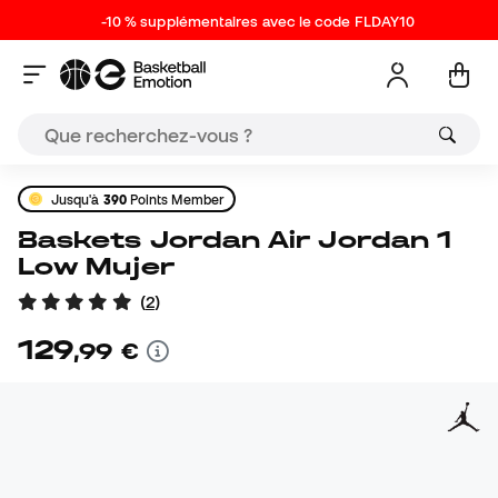
-10 % supplémentaires avec le code FLDAY10
Jusqu'à
390
Points Member
Baskets Jordan Air Jordan 1
Low Mujer
(
2
)
129
,
99
€