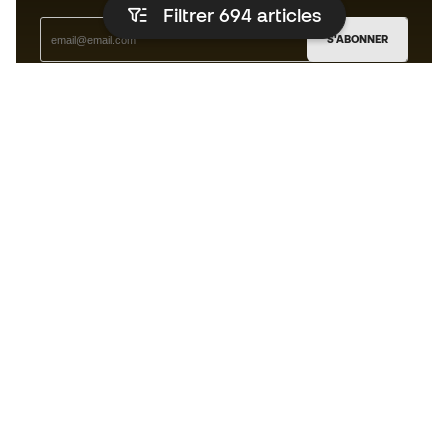
Filtrer 694
articles
S'ABONNER
J’accepte de recevoir des communications
personnalisées me concernant conformément à la
politique de confidentialité
de Sports Emotion.
L'App
pour les passionnés de basket
qui voient le jeu autrement.