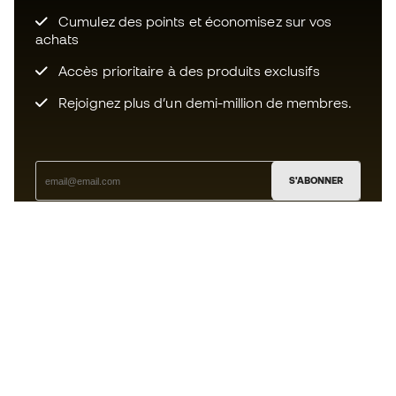
Cumulez des points et économisez sur vos
achats
Accès prioritaire à des produits exclusifs
Rejoignez plus d’un demi-million de membres.
S'ABONNER
J’accepte de recevoir des communications
personnalisées me concernant conformément à la
politique de confidentialité
de Sports Emotion.
L'App
pour les passionnés de basket
qui voient le jeu autrement.