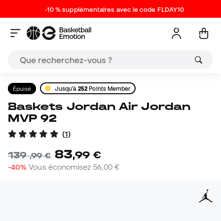
-10 % supplémentaires avec le code FLDAY10
Épuisé
Jusqu'à
252
Points Member
Baskets Jordan Air Jordan
MVP 92
(
1
)
83
,
99
€
139
,
99
€
-40%
Vous économisez
56,00 €