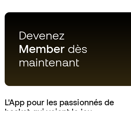
Devenez
Member
dès
maintenant
L'App
pour les passionnés de
basket qui voient le jeu
autrement.