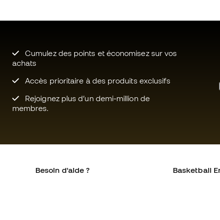
Cumulez des points et économisez sur vos
achats
Accès prioritaire à des produits exclusifs
Rejoignez plus d’un demi-million de
membres.
Besoin d'aide ?
Basketball E
Service client
La communa
Échanges et retours
Qui sommes-