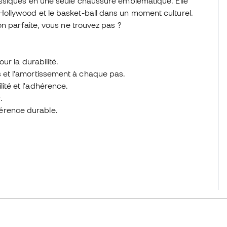
assiques en une seule chaussure emblématique. Elle
ollywood et le basket-ball dans un moment culturel.
n parfaite, vous ne trouvez pas ?
our la durabilité.
s et l'amortissement à chaque pas.
ité et l'adhérence.
.
érence durable.