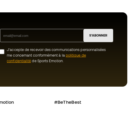
S'ABONNER
J’accepte de recevoir des communications personnalisées
me concernant conformément à la
politique de
confidentialité
de Sports Emotion.
motion
#BeTheBest
uté Member
Chez Sports Emotion, nous encourageons
une culture de vie sportive axée sur le
nous ?
bien-être total de l’athlète, grâce à un