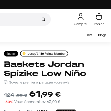
Compte
Panier
Kits
Blogs
Épuisé
Jusqu'à
186
Points Member
Baskets Jordan
Spizike Low Niño
Soyez le premier à partager votre avis
61
,
99
€
124
,
99
€
-50%
Vous économisez
63,00 €