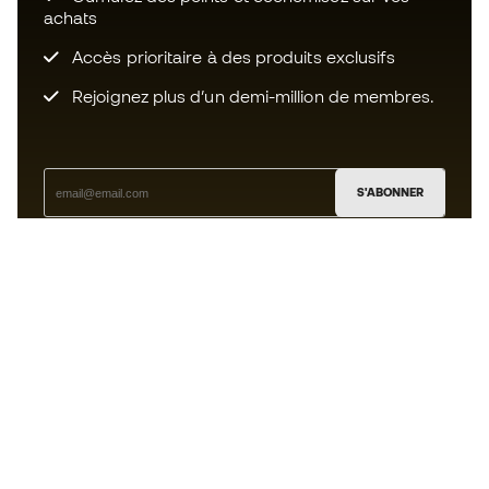
achats
Accès prioritaire à des produits exclusifs
Rejoignez plus d’un demi-million de membres.
S'ABONNER
J’accepte de recevoir des communications
personnalisées me concernant conformément à la
politique de confidentialité
de Sports Emotion.
L'App
pour les passionnés de basket
qui voient le jeu autrement.