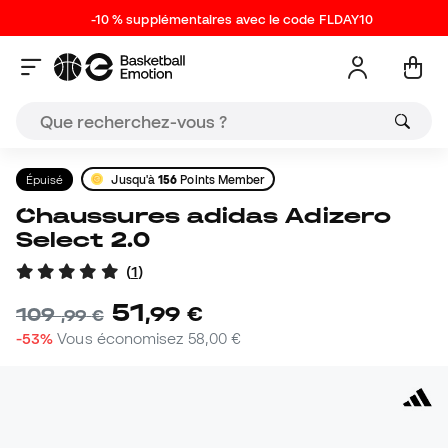
-10 % supplémentaires avec le code FLDAY10
Épuisé
Jusqu'à
156
Points Member
Chaussures adidas Adizero
Select 2.0
(
1
)
51
,
99
€
109
,
99
€
-53%
Vous économisez
58,00 €