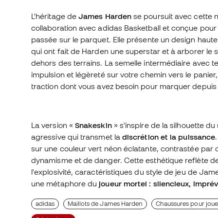
L'héritage de
James Harden
se poursuit avec cette n
collaboration avec adidas Basketball et conçue pou
passée sur le parquet. Elle présente un design haut
qui ont fait de Harden une superstar et à arborer le s
dehors des terrains. La semelle intermédiaire avec 
impulsion et légèreté sur votre chemin vers le panier
traction dont vous avez besoin pour marquer depuis la
La version «
Snakeskin
» s'inspire de la silhouette du
agressive qui transmet la
discrétion et la puissance
sur une couleur vert néon éclatante, contrastée par d
dynamisme et de danger. Cette esthétique reflète des q
l'explosivité, caractéristiques du style de jeu de J
une métaphore du
joueur mortel : silencieux, imprévi
adidas
Maillots de James Harden
Chaussures pour joue