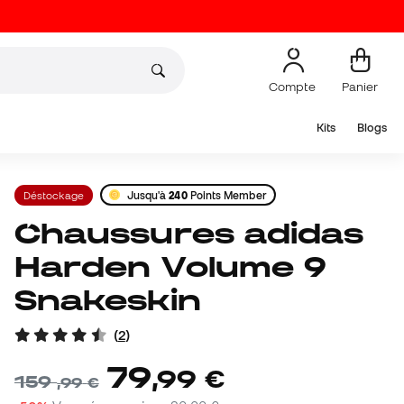
Compte
Panier
Kits
Blogs
Déstockage
Jusqu'à
240
Points Member
Chaussures adidas
Harden Volume 9
Snakeskin
(
2
)
79
,
99
€
159
,
99
€