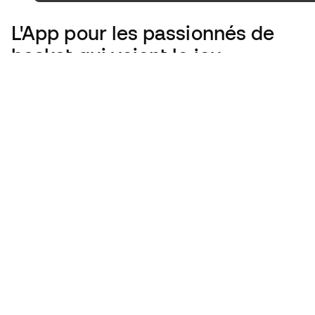
L'App
pour les passionnés de
basket qui voient le jeu
autrement.
France