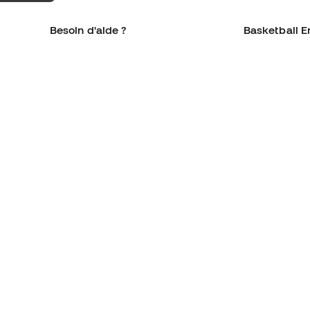
Besoin d'aide ?
Basketball E
Service client
La communa
Échanges et retours
Qui sommes-
Équivalence des tailles de
Rejoignez no
chaussures
Conditions g
Compliance
Politique de 
Sites Web internationaux de
Politique de c
Basketball Emotion
Mentions Lég